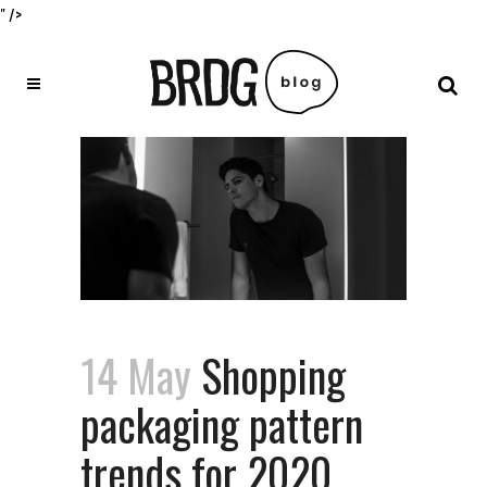
" />
14 May
Shopping
packaging pattern
trends for 2020