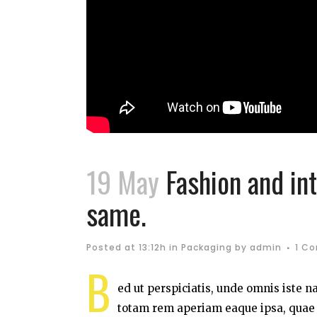
19 May
Fashion and int
same.
Posted at 13:12h
in
Packaging
by
admin
1 C
B
ed ut perspiciatis, unde omnis iste 
totam rem aperiam eaque ipsa, quae ab