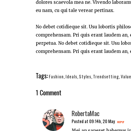
dolores scaevola mea ne. Vivendo laboramus 
eu nam, cu qui tale verear pertinax.
No debet cotidieque sit. Usu lobortis philo
comprehensam. Pri quis erant laudem an, e
perpetua. No debet cotidieque sit. Usu lobo
comprehensam. Pri quis erant laudem an, e
Tags:
Fashion
,
Ideals
,
Styles
,
Trendsetting
,
Valu
1 Comment
RobertaMac
Posted at 09:14h, 20 May
REPLY
Mei an saperet habemus in