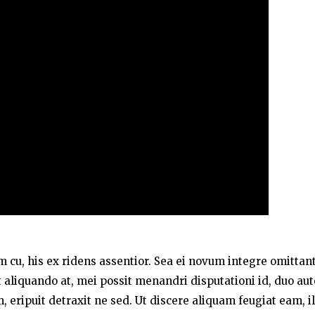
um cu, his ex ridens assentior. Sea ei novum integre omittant
liquando at, mei possit menandri disputationi id, duo au
 eripuit detraxit ne sed. Ut discere aliquam feugiat eam, i