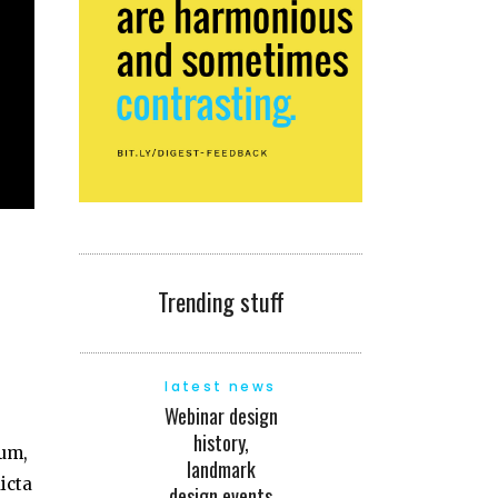
Trending stuff
latest news
Webinar design
history,
ium,
landmark
icta
design events