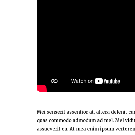
Mei senserit assentior at, altera delenit c
quas commodo admodum ad mel. Mel vidit a
assueverit eu. At mea enim ipsum verterem,