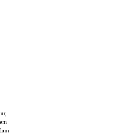
ur,
tem
llum