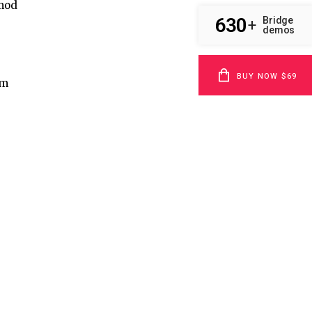
smod
630
Bridge
+
demos
BUY NOW $69
am