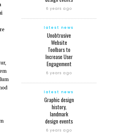
a
6 years ago
ui
latest news
re
Unobtrusive
Website
Toolbars to
Increase User
Engagement
ur,
tem
6 years ago
llum
smod
latest news
Graphic design
history,
landmark
design events
am
6 years ago