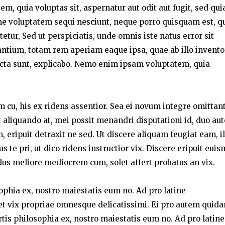
, quia voluptas sit, aspernatur aut odit aut fugit, sed qui
ne voluptatem sequi nesciunt, neque porro quisquam est, q
etur, Sed ut perspiciatis, unde omnis iste natus error sit
tium, totam rem aperiam eaque ipsa, quae ab illo invento
 dicta sunt, explicabo. Nemo enim ipsam voluptatem, quia
um cu, his ex ridens assentior. Sea ei novum integre omittant
liquando at, mei possit menandri disputationi id, duo au
 eripuit detraxit ne sed. Ut discere aliquam feugiat eam, i
te pri, ut dico ridens instructior vix. Discere eripuit eui
dus meliore mediocrem cum, solet affert probatus an vix.
sophia ex, nostro maiestatis eum no. Ad pro latine
t vix propriae omnesque delicatissimi. Ei pro autem quid
rtis philosophia ex, nostro maiestatis eum no. Ad pro latine