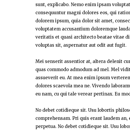
sunt, explicabo. Nemo enim ipsam voluptatem
consequuntur magni dolores eos, qui ratio
dolorem ipsum, quia dolor sit amet, consect
voluptatem accusantium doloremque laudan
veritatis et quasi architecto beatae vitae
voluptas sit, aspernatur aut odit aut fugit.
Mei senserit assentior at, altera delenit c
quas commodo admodum ad mel. Mel vidit a
assueverit eu. At mea enim ipsum verterem,
dolores scaevola mea ne. Vivendo laboramus 
eu nam, cu qui tale verear pertinax. Eu mo
No debet cotidieque sit. Usu lobortis philo
comprehensam. Pri quis erant laudem an, e
perpetua. No debet cotidieque sit. Usu lobo