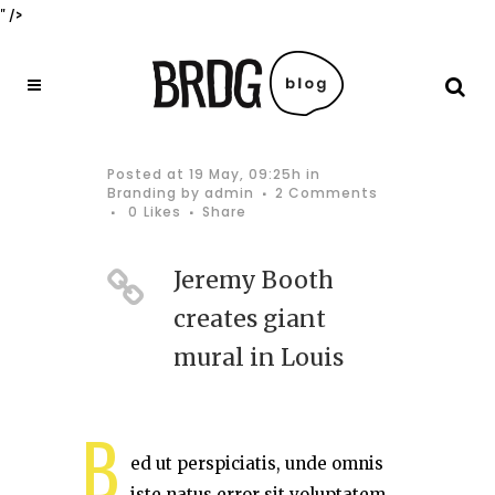
" />
Posted at 19 May, 09:25h
in
Branding
by
admin
2 Comments
0
Likes
Share
Jeremy Booth
creates giant
mural in Louis
B
ed ut perspiciatis, unde omnis
iste natus error sit voluptatem