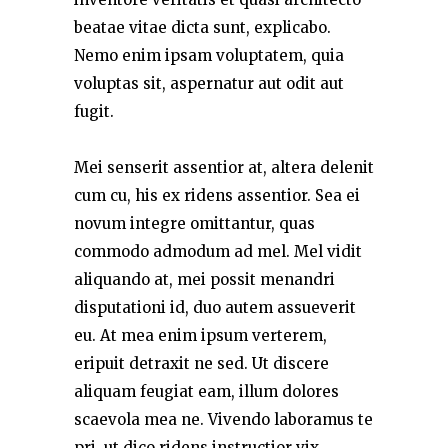
beatae vitae dicta sunt, explicabo.
Nemo enim ipsam voluptatem, quia
voluptas sit, aspernatur aut odit aut
fugit.
Mei senserit assentior at, altera delenit
cum cu, his ex ridens assentior. Sea ei
novum integre omittantur, quas
commodo admodum ad mel. Mel vidit
aliquando at, mei possit menandri
disputationi id, duo autem assueverit
eu. At mea enim ipsum verterem,
eripuit detraxit ne sed. Ut discere
aliquam feugiat eam, illum dolores
scaevola mea ne. Vivendo laboramus te
pri, ut dico ridens instructior vix.