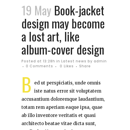
19 May
Book-jacket
design may become
a lost art, like
album-cover design
Posted at 13:28h
in
Latest news
by
admin
0 Comments
0
Likes
Share
B
ed ut perspiciatis, unde omnis
iste natus error sit voluptatem
accusantium doloremque laudantium,
totam rem aperiam eaque ipsa, quae
ab illo inventore veritatis et quasi
architecto beatae vitae dicta sunt,