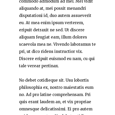
commodo admodum ad mel. Mel vidit
aliquando at, mei possit menandri
disputationi id, duo autem assueverit
eu. At mea enim ipsum verterem,
eripuit detraxit ne sed. Ut discere
aliquam feugiat eam, illum dolores
scaevola mea ne. Vivendo laboramus te
pri, ut dico ridens instructior vix.
Discere eripuit euismod eu nam, cu qui
tale verear pertinax.
No debet cotidieque sit. Usu lobortis
philosophia ex, nostro maiestatis eum
no. Ad pro latine comprehensam. Pri
quis erant laudem an, et vix propriae
omnesque delicatissimi. Ei pro autem